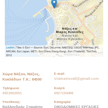
Leaflet
| Tiles © Esri — Source: Esri, DeLorme, NAVTEQ, USGS, Intermap, iPC,
NRCAN, Esri Japan, METI, Esri China (Hong Kong), Esri (Thailand), TomTom,
2012
Χώρα Νάξου, Νάξος,
E-mail:
stamatisvall@gmail.com
Κυκλάδων
Τ.Κ.: 84300
Τηλέφωνο:
Κινητό:
6932602051
6937194406
Υπεύθυνος:
Κατηγορία:
Βαλληνδράς Σταμάτης
ΟΙΚΟΔΟΜΙΚΕΣ ΕΡΓΑΣΙΕΣ